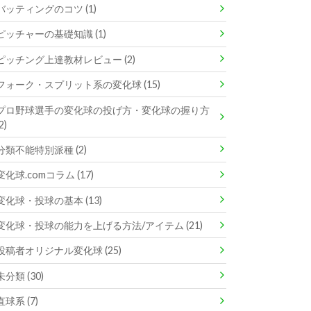
バッティングのコツ (1)
ピッチャーの基礎知識 (1)
ピッチング上達教材レビュー (2)
フォーク・スプリット系の変化球 (15)
プロ野球選手の変化球の投げ方・変化球の握り方
2)
分類不能特別派種 (2)
変化球.comコラム (17)
変化球・投球の基本 (13)
変化球・投球の能力を上げる方法/アイテム (21)
投稿者オリジナル変化球 (25)
未分類 (30)
直球系 (7)