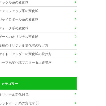
ナックル系の変化球
チェンジアップ系の変化球
ジャイロボール系の変化球
フォーク系の変化球
ゲームのオリジナル変化球
投稿のオリジナル変化球の投げ方
サイド・アンダーの変化球の投げ方
カーブ系変化球マスター＆上達講座
カテゴリー
オリジナル変化球 (1)
カットボール系の変化球 (5)