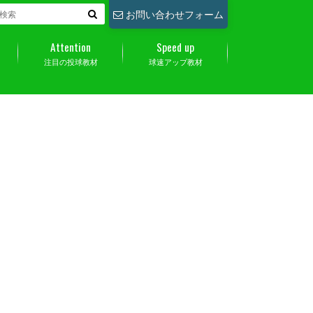
お問い合わせフォーム
Attention
Speed up
注目の投球教材
球速アップ教材