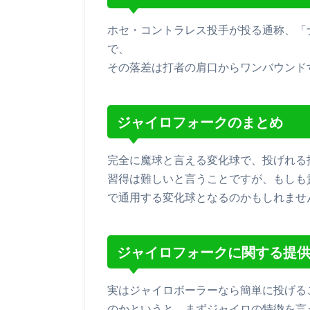
ホセ・コントラレス投手が投る通称、「
で、
その落差は打者の肩口からワンバウンド
ジャイロフォークのまとめ
完全に魔球と言える変化球で、投げれる
習得は難しいと言うことですが、もしも
で通用する変化球となるのかもしれませ
ジャイロフォークに関する提
実はジャイロボーラーなら簡単に投げる
のかというと、まずジャイロの特徴を言