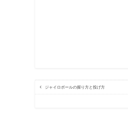
ジャイロボールの握り方と投げ方