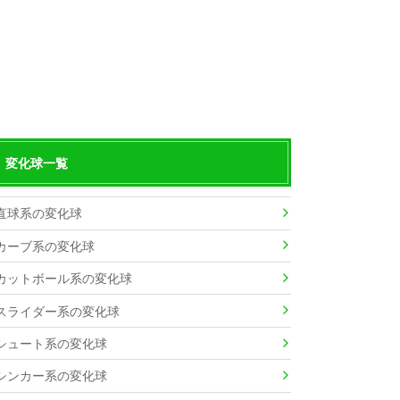
変化球一覧
直球系の変化球
カーブ系の変化球
カットボール系の変化球
スライダー系の変化球
シュート系の変化球
シンカー系の変化球