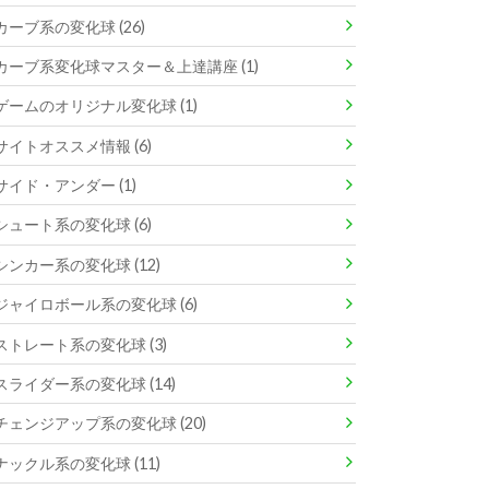
カーブ系の変化球 (26)
カーブ系変化球マスター＆上達講座 (1)
ゲームのオリジナル変化球 (1)
サイトオススメ情報 (6)
サイド・アンダー (1)
シュート系の変化球 (6)
シンカー系の変化球 (12)
ジャイロボール系の変化球 (6)
ストレート系の変化球 (3)
スライダー系の変化球 (14)
チェンジアップ系の変化球 (20)
ナックル系の変化球 (11)