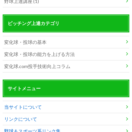
野球上達講座 (1)
ピッチング上達カテゴリ
変化球・投球の基本
変化球・投球の能力を上げる方法
変化球.com投手技術向上コラム
サイトメニュー
当サイトについて
リンクについて
野球＆スポーツ系リンク集