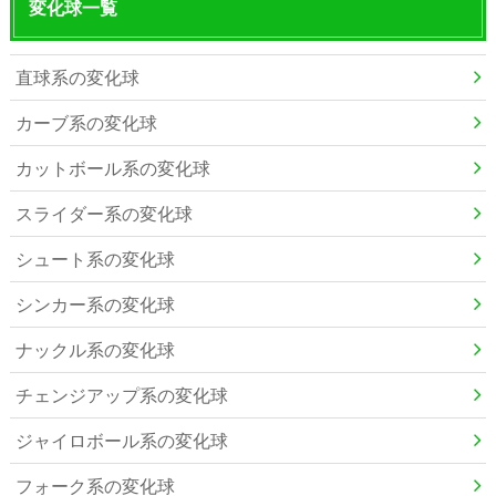
変化球一覧
直球系の変化球
カーブ系の変化球
カットボール系の変化球
スライダー系の変化球
シュート系の変化球
シンカー系の変化球
ナックル系の変化球
チェンジアップ系の変化球
ジャイロボール系の変化球
フォーク系の変化球