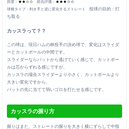
担度：
★★☆☆
総合評価：
★★★☆☆
投球の目的：打
球種タイプ：利き手と逆に変化するストレート
ち取る
カッスラって？？
この球は、現日ハムの林投手の決め球で、変化はスライダ
ーとカットボールの中間です。
スライダーならバットから逃げていく感じで、カットボー
ルは芯からずれる感じですが、
カッスラの場合スライダーより小さく、カットボールより
大きい変化ですから、
バットの先に当てて弱いゴロを打たせる感じです。
カッスラの握り方
握りはまた、ストレートの握りを大きく横にずらして中指