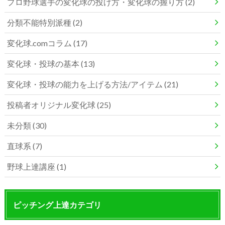
プロ野球選手の変化球の投げ方・変化球の握り方 (2)
分類不能特別派種 (2)
変化球.comコラム (17)
変化球・投球の基本 (13)
変化球・投球の能力を上げる方法/アイテム (21)
投稿者オリジナル変化球 (25)
未分類 (30)
直球系 (7)
野球上達講座 (1)
ピッチング上達カテゴリ