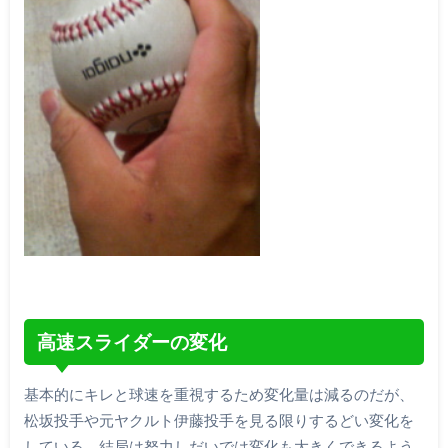
高速スライダーの変化
基本的にキレと球速を重視するため変化量は減るのだが、
松坂投手や元ヤクルト伊藤投手を見る限りするどい変化を
している。結局は努力しだいでは変化も大きくできるよう