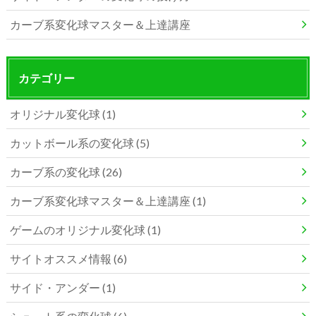
カーブ系変化球マスター＆上達講座
カテゴリー
オリジナル変化球 (1)
カットボール系の変化球 (5)
カーブ系の変化球 (26)
カーブ系変化球マスター＆上達講座 (1)
ゲームのオリジナル変化球 (1)
サイトオススメ情報 (6)
サイド・アンダー (1)