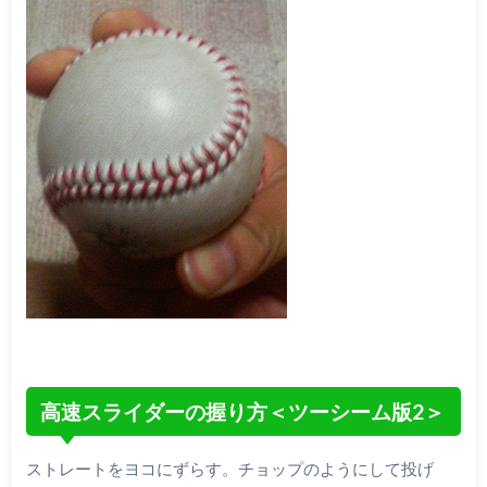
高速スライダーの握り方＜ツーシーム版2＞
ストレートをヨコにずらす。チョップのようにして投げ