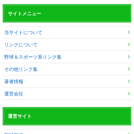
サイトメニュー
当サイトについて
リンクについて
野球＆スポーツ系リンク集
その他リンク集
著者情報
運営会社
運営サイト