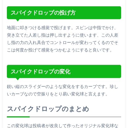
スパイクドロップの投げ方
地面に叩きつける感覚で投げます。スピンは中指でかけ、
突き立てた人差し指は押し出すように使います、この人差
し指の力の入れ具合でコントロールが変わってくるのでそ
こは何度か投げて感覚をつかむようにすると良いです。
スパイクドロップの変化
鋭い縦のスライダーのような変化をするカーブです。珍し
いカーブなので空振りをとり易い変化球と言えます。
スパイクドロップのまとめ
この変化球は投稿者が改良して作ったオリジナル変化球な