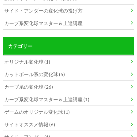
サイド・アンダーの変化球の投げ方
カーブ系変化球マスター＆上達講座
カテゴリー
オリジナル変化球 (1)
カットボール系の変化球 (5)
カーブ系の変化球 (26)
カーブ系変化球マスター＆上達講座 (1)
ゲームのオリジナル変化球 (1)
サイトオススメ情報 (6)
サイド・アンダー (1)