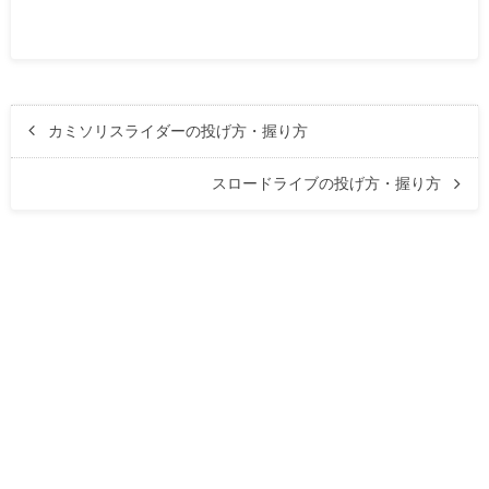
カミソリスライダーの投げ方・握り方
スロードライブの投げ方・握り方