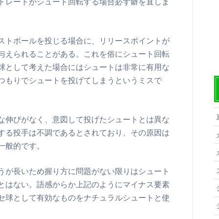
トレートがシュート回転する場合必ず癖を直しま
ストボールを投じる場合に、リリースポイントが
与えられることがある。これを俗にシュート回転
球として考えた場合にはシュートは非常に有用な
つもりでシュートを投げてしまうというミスで
な伸びがなく、意図して投げたシュートとは異な
する投手は不調であるとされており、その原因は
一般的です。
うが長いため握り方に問題がない限りはシュート
とはない。語感からか上記のようにマイナス要素
セ球として有効なものをナチュラルシュートと使