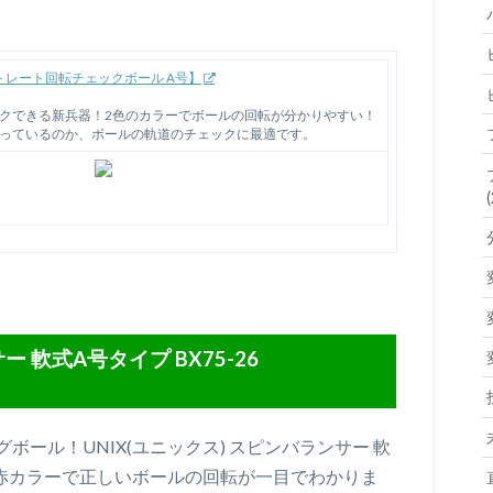
 ストレート回転チェックボール A号】
クできる新兵器！2色のカラーでボールの回転が分かりやすい！
っているのか、ボールの軌道のチェックに最適です。
(
ー 軟式A号タイプ BX75-26
ール！UNIX(ユニックス) スピンバランサー 軟
ある赤カラーで正しいボールの回転が一目でわかりま