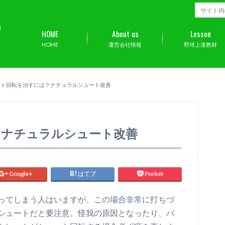
HOME
About us
Lesson
HOME
運営会社情報
野球上達教材
ート回転を治すには？ナチュラルシュート改善
？ナチュラルシュート改善
Google+
はてブ
Pocket
ってしまう人はいますが、この場合非常に打ちづ
シュートだと要注意。怪我の原因となったり、バ